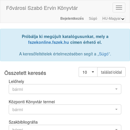
Fővárosi Szabó Ervin Könyvtár
Toggl
naviga
Bejelentkezés
Súgó
Próbálja ki megújult katalógusunkat, mely a
fszekonline.fszek.hu
címen érhető el.
A keresőfeltételek értelmezésében segít a „
Súgó
”.
Összetett keresés
10
találat/oldal
Lelőhely
bármi
Központi Könyvtár termei
bármi
Szakbibliográfia
bármi