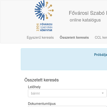
Fővárosi Szabó 
online katalógus
Egyszerű keresés
Összetett keresés
CCL ke
Próbálj
Összetett keresés
Lelőhely
bármi
Dokumentumtípus