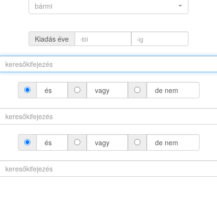
bármi
Kiadás éve
és
vagy
de nem
(névváltozattal)
és
vagy
de nem
áltozat nélkül)