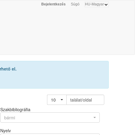
Bejelentkezés
Súgó
hető el.
10
találat/oldal
Szakbibliográfia
bármi
Nyelv