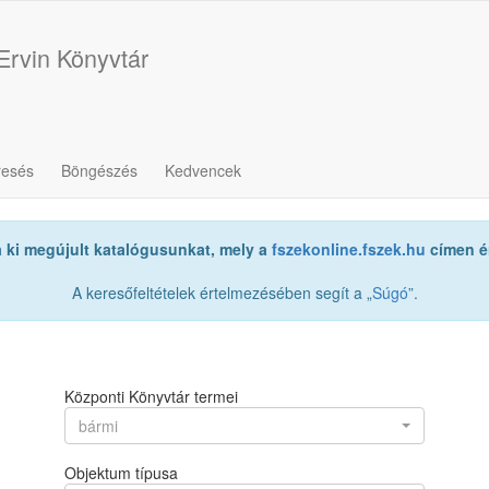
Ervin Könyvtár
resés
Böngészés
Kedvencek
a ki megújult katalógusunkat, mely a
fszekonline.fszek.hu
címen ér
A keresőfeltételek értelmezésében segít a „
Súgó
”.
Központi Könyvtár termei
bármi
Objektum típusa