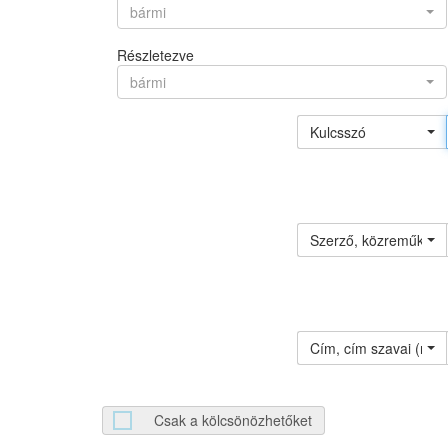
bármi
Részletezve
bármi
Kulcsszó
Szerző, közreműködő 
Cím, cím szavai (névv
Csak a kölcsönözhetőket