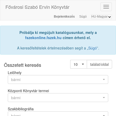
Fővárosi Szabó Ervin Könyvtár
Toggl
naviga
Bejelentkezés
Súgó
Próbálja ki megújult katalógusunkat, mely a
fszekonline.fszek.hu
címen érhető el.
A keresőfeltételek értelmezésében segít a „
Súgó
”.
Összetett keresés
10
találat/oldal
Lelőhely
bármi
Központi Könyvtár termei
bármi
Szakbibliográfia
bármi