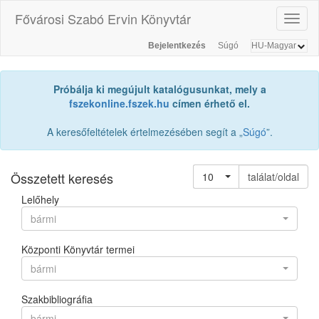
Fővárosi Szabó Ervin Könyvtár
Toggl
naviga
Bejelentkezés
Súgó
Próbálja ki megújult katalógusunkat, mely a
fszekonline.fszek.hu
címen érhető el.
A keresőfeltételek értelmezésében segít a „
Súgó
”.
Összetett keresés
10
találat/oldal
Lelőhely
bármi
Központi Könyvtár termei
bármi
Szakbibliográfia
bármi