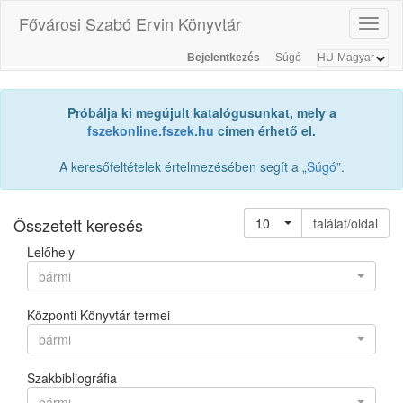
Fővárosi Szabó Ervin Könyvtár
Toggl
naviga
Bejelentkezés
Súgó
Próbálja ki megújult katalógusunkat, mely a
fszekonline.fszek.hu
címen érhető el.
A keresőfeltételek értelmezésében segít a „
Súgó
”.
Összetett keresés
10
találat/oldal
Lelőhely
bármi
Központi Könyvtár termei
bármi
Szakbibliográfia
bármi