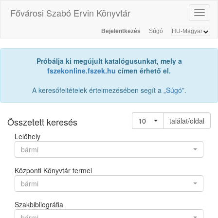
Fővárosi Szabó Ervin Könyvtár
Toggl
naviga
Bejelentkezés
Súgó
Próbálja ki megújult katalógusunkat, mely a
fszekonline.fszek.hu
címen érhető el.
A keresőfeltételek értelmezésében segít a „
Súgó
”.
Összetett keresés
10
találat/oldal
Lelőhely
bármi
Központi Könyvtár termei
bármi
Szakbibliográfia
bármi