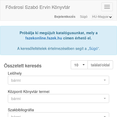
Fővárosi Szabó Ervin Könyvtár
Toggl
naviga
Bejelentkezés
Súgó
Próbálja ki megújult katalógusunkat, mely a
fszekonline.fszek.hu
címen érhető el.
A keresőfeltételek értelmezésében segít a „
Súgó
”.
Összetett keresés
10
találat/oldal
Lelőhely
bármi
Központi Könyvtár termei
bármi
Szakbibliográfia
bármi