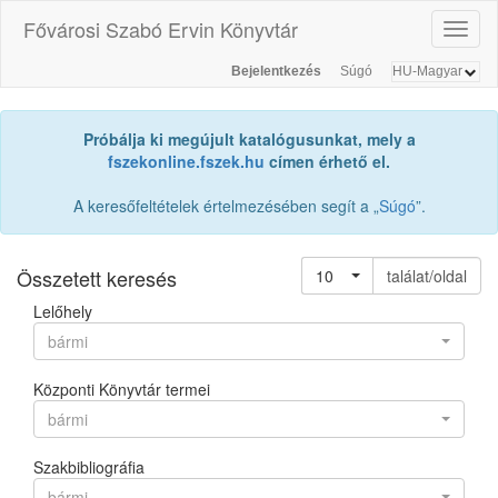
Fővárosi Szabó Ervin Könyvtár
Toggl
naviga
Bejelentkezés
Súgó
Próbálja ki megújult katalógusunkat, mely a
fszekonline.fszek.hu
címen érhető el.
A keresőfeltételek értelmezésében segít a „
Súgó
”.
Összetett keresés
10
találat/oldal
Lelőhely
bármi
Központi Könyvtár termei
bármi
Szakbibliográfia
bármi