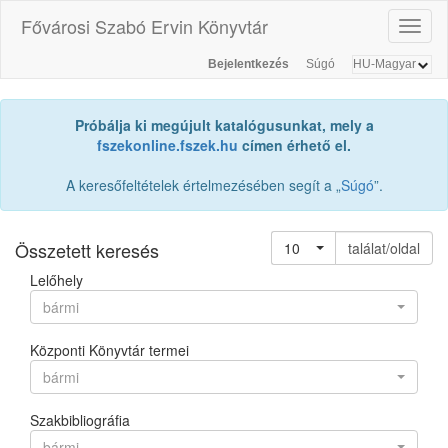
Fővárosi Szabó Ervin Könyvtár
Toggl
naviga
Bejelentkezés
Súgó
Próbálja ki megújult katalógusunkat, mely a
fszekonline.fszek.hu
címen érhető el.
A keresőfeltételek értelmezésében segít a „
Súgó
”.
Összetett keresés
10
találat/oldal
Lelőhely
bármi
Központi Könyvtár termei
bármi
Szakbibliográfia
bármi