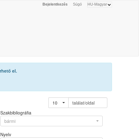
Bejelentkezés
Súgó
hető el.
10
találat/oldal
Szakbibliográfia
bármi
Nyelv