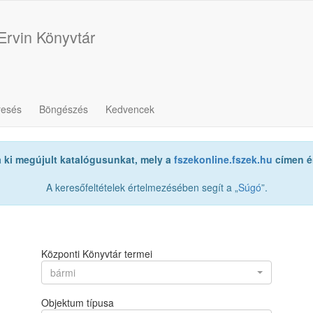
Ervin Könyvtár
resés
Böngészés
Kedvencek
a ki megújult katalógusunkat, mely a
fszekonline.fszek.hu
címen ér
A keresőfeltételek értelmezésében segít a „
Súgó
”.
Központi Könyvtár termei
bármi
Objektum típusa