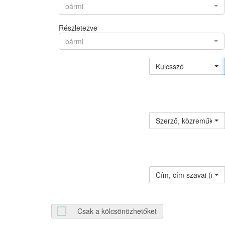
bármi
Részletezve
bármi
Kulcsszó
Szerző, közreműködő 
Cím, cím szavai (névv
Csak a kölcsönözhetőket