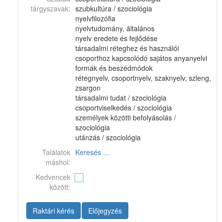
tárgyszavak:
szubkultúra / szociológia
nyelvfilozófia
nyelvtudomány, általános
nyelv eredete és fejlődése
társadalmi réteghez és használói
csoporthoz kapcsolódó sajátos anyanyelvi
formák és beszédmódok
rétegnyelv, csoportnyelv, szaknyelv, szleng,
zsargon
társadalmi tudat / szociológia
csoportviselkedés / szociológia
személyek közötti befolyásolás /
szociológia
utánzás / szociológia
Találatok
Keresés ...
máshol:
Kedvencek
között:
Raktári kérés
Előjegyzés