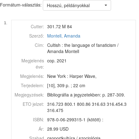
Formátum-választás:
Hosszú, példányokkal
1.
Cutter:
301.72 M 84
Szerző:
Montell, Amanda
Cím:
Cultish : the language of fanaticism /
Amanda Montell
Megjelenés
cop. 2021
éve:
Megjelenés:
New York : Harper Wave,
Terjedelem:
[10], 309 p. ; 22 cm
Megjegyzések:
Bibliográfia a jegyzetekben: p. 287-309.
ETO jelzet:
316.723 800.1 800.86 316.63 316.454.3
316.475
ISBN:
978-0-06-299315-1 (kötött) :
Ár:
28.99 USD
Szabad
csoportkultúra / szociológia