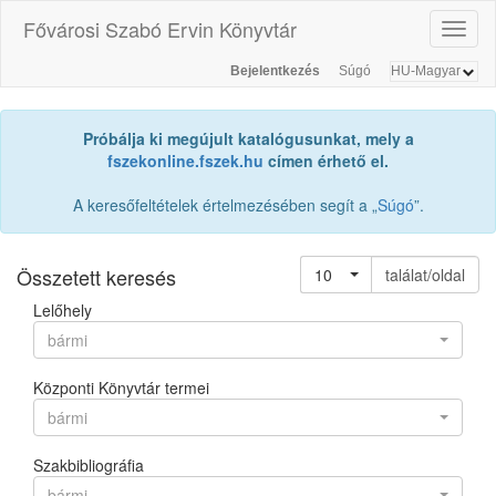
Fővárosi Szabó Ervin Könyvtár
Toggl
naviga
Bejelentkezés
Súgó
Próbálja ki megújult katalógusunkat, mely a
fszekonline.fszek.hu
címen érhető el.
A keresőfeltételek értelmezésében segít a „
Súgó
”.
Összetett keresés
10
találat/oldal
Lelőhely
bármi
Központi Könyvtár termei
bármi
Szakbibliográfia
bármi