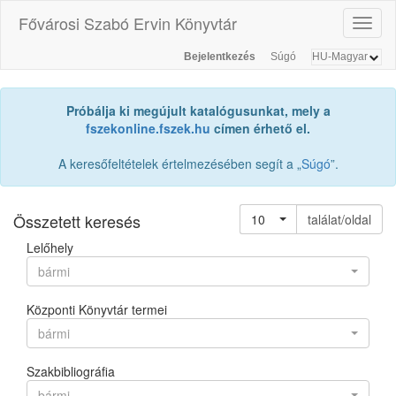
Fővárosi Szabó Ervin Könyvtár
Toggl
naviga
Bejelentkezés
Súgó
Próbálja ki megújult katalógusunkat, mely a
fszekonline.fszek.hu
címen érhető el.
A keresőfeltételek értelmezésében segít a „
Súgó
”.
Összetett keresés
10
találat/oldal
Lelőhely
bármi
Központi Könyvtár termei
bármi
Szakbibliográfia
bármi