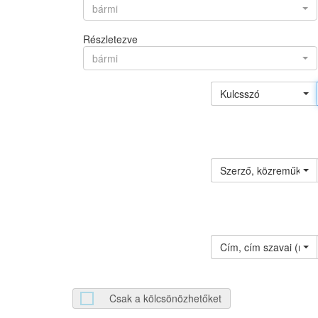
bármi
Részletezve
bármi
Kulcsszó
Szerző, közreműködő 
Cím, cím szavai (névv
Csak a kölcsönözhetőket