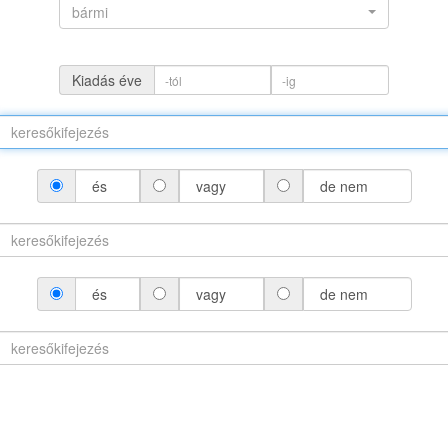
bármi
Kiadás éve
és
vagy
de nem
(névváltozattal)
és
vagy
de nem
áltozat nélkül)