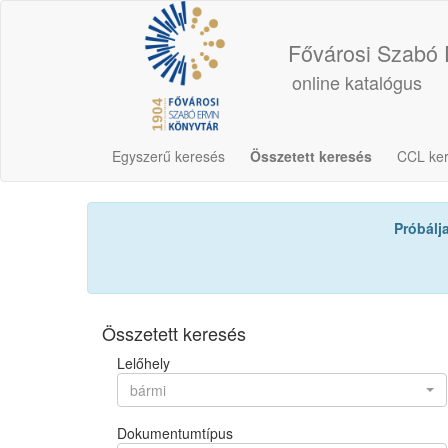
Fővárosi Szabó 
online katalógus
Egyszerű keresés
Összetett keresés
CCL ke
Próbálj
Összetett keresés
Lelőhely
bármi
Dokumentumtípus