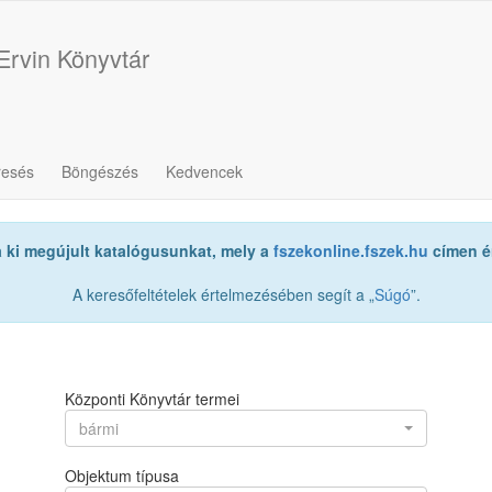
Ervin Könyvtár
resés
Böngészés
Kedvencek
a ki megújult katalógusunkat, mely a
fszekonline.fszek.hu
címen ér
A keresőfeltételek értelmezésében segít a „
Súgó
”.
Központi Könyvtár termei
bármi
Objektum típusa