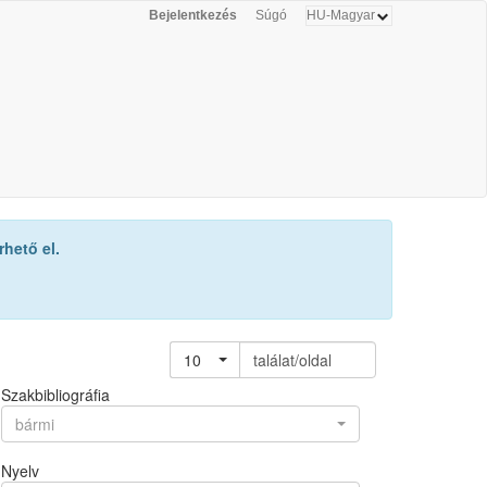
Bejelentkezés
Súgó
hető el.
10
találat/oldal
Szakbibliográfia
bármi
Nyelv