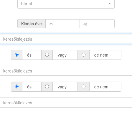
bármi
Kiadás éve
és
vagy
de nem
(névváltozattal)
és
vagy
de nem
áltozat nélkül)