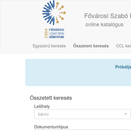
Fővárosi Szabó 
online katalógus
Egyszerű keresés
Összetett keresés
CCL ke
Próbálj
Összetett keresés
Lelőhely
bármi
Dokumentumtípus