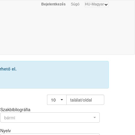
Bejelentkezés
Súgó
hető el.
10
találat/oldal
Szakbibliográfia
bármi
Nyelv