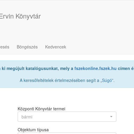
Ervin Könyvtár
resés
Böngészés
Kedvencek
a ki megújult katalógusunkat, mely a
fszekonline.fszek.hu
címen ér
A keresőfeltételek értelmezésében segít a „
Súgó
”.
Központi Könyvtár termei
bármi
Objektum típusa