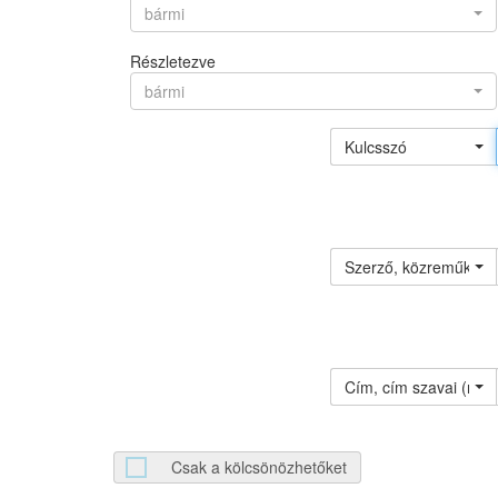
bármi
Részletezve
bármi
Kulcsszó
Szerző, közreműködő 
Cím, cím szavai (névv
Csak a kölcsönözhetőket