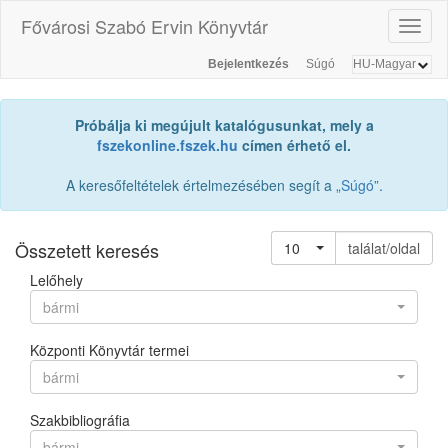
Fővárosi Szabó Ervin Könyvtár
Toggl
naviga
Bejelentkezés
Súgó
Próbálja ki megújult katalógusunkat, mely a
fszekonline.fszek.hu
címen érhető el.
A keresőfeltételek értelmezésében segít a „
Súgó
”.
Összetett keresés
10
találat/oldal
Lelőhely
bármi
Központi Könyvtár termei
bármi
Szakbibliográfia
bármi