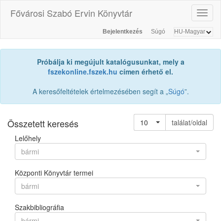
Fővárosi Szabó Ervin Könyvtár
Toggl
naviga
Bejelentkezés
Súgó
Próbálja ki megújult katalógusunkat, mely a
fszekonline.fszek.hu
címen érhető el.
A keresőfeltételek értelmezésében segít a „
Súgó
”.
Összetett keresés
10
találat/oldal
Lelőhely
bármi
Központi Könyvtár termei
bármi
Szakbibliográfia
bármi