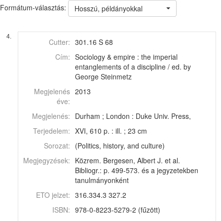
Formátum-választás:
Hosszú, példányokkal
4.
Cutter:
301.16 S 68
Cím:
Sociology & empire : the imperial
entanglements of a discipline / ed. by
George Steinmetz
Megjelenés
2013
éve:
Megjelenés:
Durham ; London : Duke Univ. Press,
Terjedelem:
XVI, 610 p. : ill. ; 23 cm
Sorozat:
(Politics, history, and culture)
Megjegyzések:
Közrem. Bergesen, Albert J. et al.
Bibliogr.: p. 499-573. és a jegyzetekben
tanulmányonként
ETO jelzet:
316.334.3 327.2
ISBN:
978-0-8223-5279-2 (fűzött)