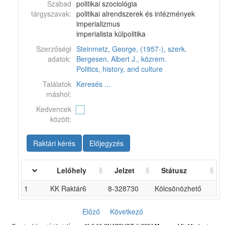
Szabad
politikai szociológia
tárgyszavak:
politikai alrendszerek és intézmények
imperializmus
imperialista külpolitika
Szerzőségi
Steinmetz, George, (1957-), szerk.
adatok:
Bergesen, Albert J., közrem.
Politics, history, and culture
Találatok
Keresés ...
máshol:
Kedvencek
között:
Raktári kérés
Előjegyzés
Lelőhely
Jelzet
Státusz
1
KK Raktár6
8-328730
Kölcsönözhető
Előző
Következő