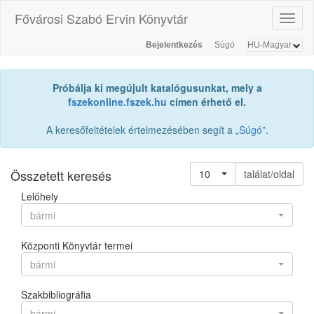
Fővárosi Szabó Ervin Könyvtár
Toggl
naviga
Bejelentkezés
Súgó
Próbálja ki megújult katalógusunkat, mely a
fszekonline.fszek.hu
címen érhető el.
A keresőfeltételek értelmezésében segít a „
Súgó
”.
Összetett keresés
10
találat/oldal
Lelőhely
bármi
Központi Könyvtár termei
bármi
Szakbibliográfia
bármi