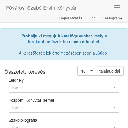
Fővárosi Szabó Ervin Könyvtár
Toggl
naviga
Bejelentkezés
Súgó
Próbálja ki megújult katalógusunkat, mely a
fszekonline.fszek.hu
címen érhető el.
A keresőfeltételek értelmezésében segít a „
Súgó
”.
Összetett keresés
10
találat/oldal
Lelőhely
bármi
Központi Könyvtár termei
bármi
Szakbibliográfia
bármi