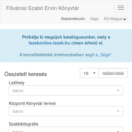
Fővárosi Szabó Ervin Könyvtár
Toggl
naviga
Bejelentkezés
Súgó
Próbálja ki megújult katalógusunkat, mely a
fszekonline.fszek.hu
címen érhető el.
A keresőfeltételek értelmezésében segít a „
Súgó
”.
Összetett keresés
10
találat/oldal
Lelőhely
bármi
Központi Könyvtár termei
bármi
Szakbibliográfia
bármi