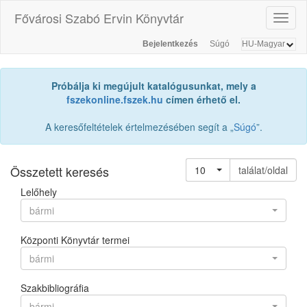
Fővárosi Szabó Ervin Könyvtár
Toggl
naviga
Bejelentkezés
Súgó
Próbálja ki megújult katalógusunkat, mely a
fszekonline.fszek.hu
címen érhető el.
A keresőfeltételek értelmezésében segít a „
Súgó
”.
Összetett keresés
10
találat/oldal
Lelőhely
bármi
Központi Könyvtár termei
bármi
Szakbibliográfia
bármi