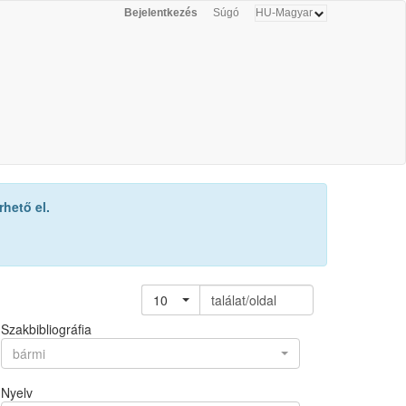
Bejelentkezés
Súgó
hető el.
10
találat/oldal
Szakbibliográfia
bármi
Nyelv