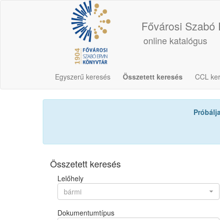
Fővárosi Szabó 
online katalógus
Egyszerű keresés
Összetett keresés
CCL ke
Próbálj
Összetett keresés
Lelőhely
bármi
Dokumentumtípus