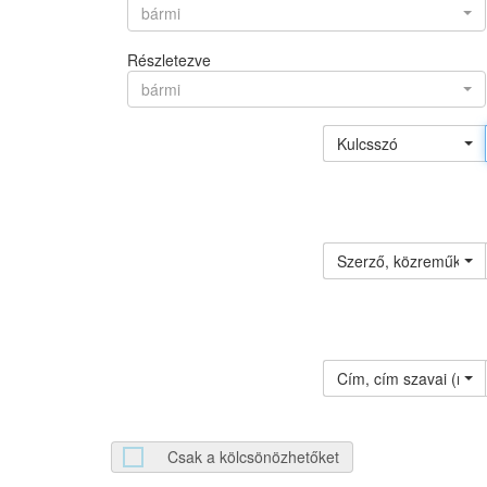
bármi
Részletezve
bármi
Kulcsszó
Szerző, közreműködő 
Cím, cím szavai (névv
Csak a kölcsönözhetőket