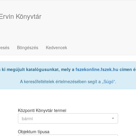
Ervin Könyvtár
resés
Böngészés
Kedvencek
a ki megújult katalógusunkat, mely a
fszekonline.fszek.hu
címen ér
A keresőfeltételek értelmezésében segít a „
Súgó
”.
Központi Könyvtár termei
bármi
Objektum típusa