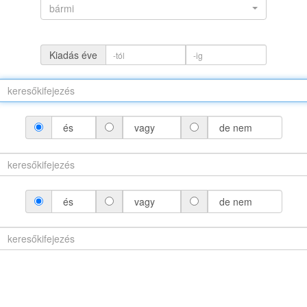
bármi
Kiadás éve
és
vagy
de nem
(névváltozattal)
és
vagy
de nem
áltozat nélkül)