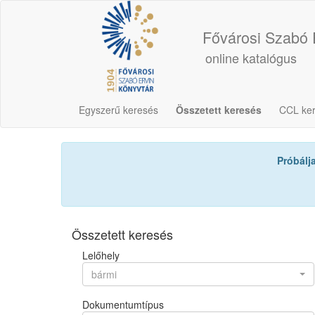
Fővárosi Szabó 
online katalógus
Egyszerű keresés
Összetett keresés
CCL ke
Próbálj
Összetett keresés
Lelőhely
bármi
Dokumentumtípus