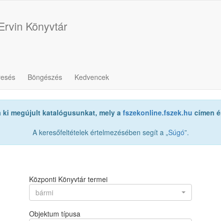
Ervin Könyvtár
resés
Böngészés
Kedvencek
a ki megújult katalógusunkat, mely a
fszekonline.fszek.hu
címen ér
A keresőfeltételek értelmezésében segít a „
Súgó
”.
Központi Könyvtár termei
bármi
Objektum típusa