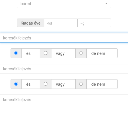
bármi
Kiadás éve
és
vagy
de nem
(névváltozattal)
és
vagy
de nem
áltozat nélkül)