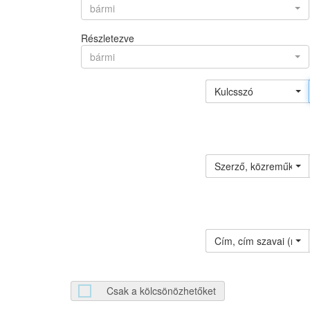
bármi
Részletezve
bármi
Kulcsszó
Szerző, közreműködő 
Cím, cím szavai (névv
Csak a kölcsönözhetőket