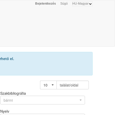
Bejelentkezés
Súgó
hető el.
10
találat/oldal
Szakbibliográfia
bármi
Nyelv