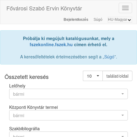
Fővárosi Szabó Ervin Könyvtár
Toggl
naviga
Bejelentkezés
Súgó
Próbálja ki megújult katalógusunkat, mely a
fszekonline.fszek.hu
címen érhető el.
A keresőfeltételek értelmezésében segít a „
Súgó
”.
Összetett keresés
10
találat/oldal
Lelőhely
bármi
Központi Könyvtár termei
bármi
Szakbibliográfia
bármi