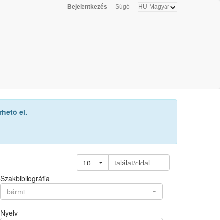
Bejelentkezés
Súgó
hető el.
10
találat/oldal
Szakbibliográfia
bármi
Nyelv