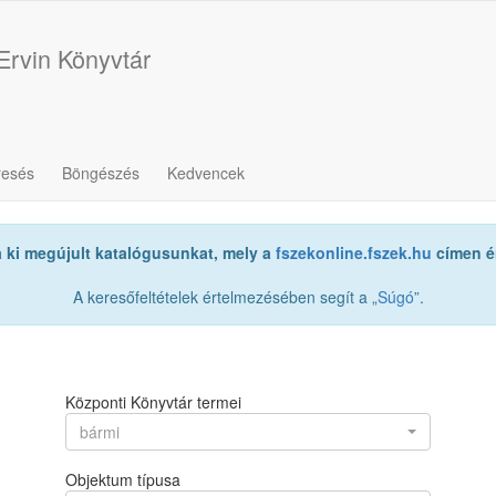
Ervin Könyvtár
resés
Böngészés
Kedvencek
a ki megújult katalógusunkat, mely a
fszekonline.fszek.hu
címen ér
A keresőfeltételek értelmezésében segít a „
Súgó
”.
Központi Könyvtár termei
bármi
Objektum típusa