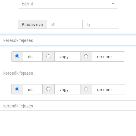
bármi
Kiadás éve
és
vagy
de nem
(névváltozattal)
és
vagy
de nem
áltozat nélkül)