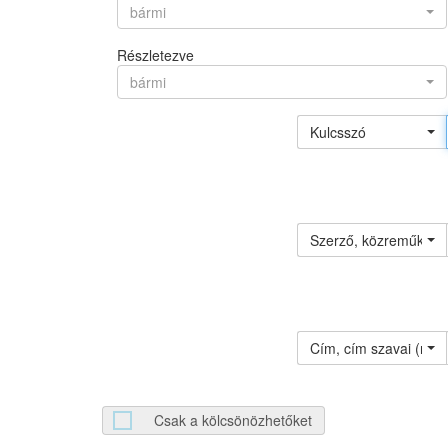
bármi
Részletezve
bármi
Kulcsszó
Szerző, közreműködő 
Cím, cím szavai (névv
Csak a kölcsönözhetőket