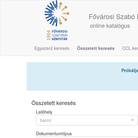
Fővárosi Szabó 
online katalógus
Egyszerű keresés
Összetett keresés
CCL ke
Próbálj
Összetett keresés
Lelőhely
bármi
Dokumentumtípus