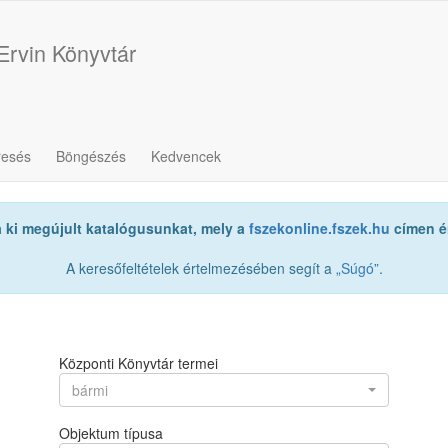
Ervin Könyvtár
resés
Böngészés
Kedvencek
a ki megújult katalógusunkat, mely a
fszekonline.fszek.hu
címen ér
A keresőfeltételek értelmezésében segít a „
Súgó
”.
Központi Könyvtár termei
bármi
Objektum típusa