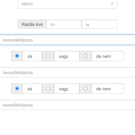
bármi
Kiadás éve
és
vagy
de nem
(névváltozattal)
és
vagy
de nem
áltozat nélkül)