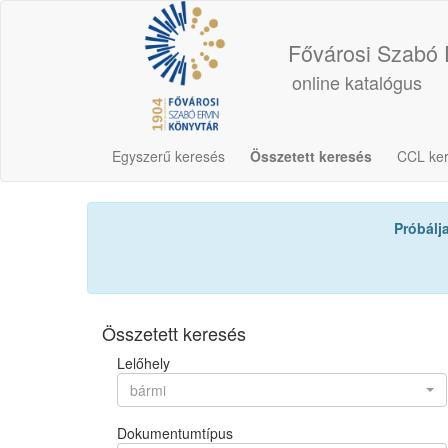
Fővárosi Szabó 
online katalógus
Egyszerű keresés
Összetett keresés
CCL ke
Próbálj
Összetett keresés
Lelőhely
bármi
Dokumentumtípus