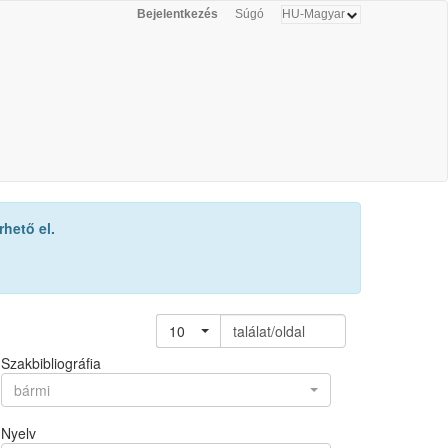
Bejelentkezés
Súgó
hető el.
10
találat/oldal
Szakbibliográfia
bármi
Nyelv