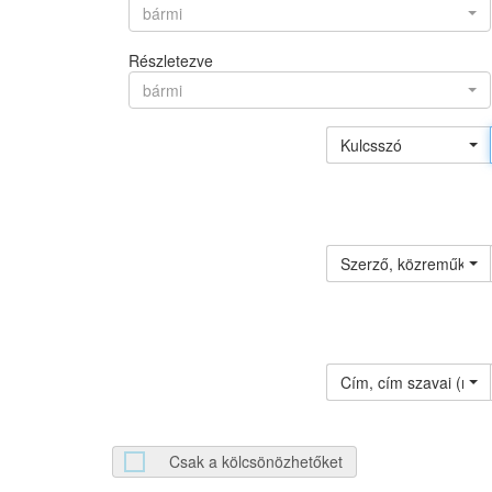
bármi
Részletezve
bármi
Kulcsszó
Szerző, közreműködő 
Cím, cím szavai (névv
Csak a kölcsönözhetőket