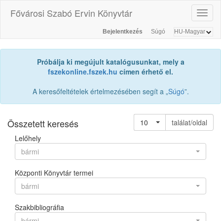
Fővárosi Szabó Ervin Könyvtár
Toggl
naviga
Bejelentkezés
Súgó
Próbálja ki megújult katalógusunkat, mely a
fszekonline.fszek.hu
címen érhető el.
A keresőfeltételek értelmezésében segít a „
Súgó
”.
Összetett keresés
10
találat/oldal
Lelőhely
bármi
Központi Könyvtár termei
bármi
Szakbibliográfia
bármi