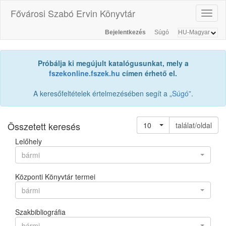
Fővárosi Szabó Ervin Könyvtár
Toggl
naviga
Bejelentkezés
Súgó
Próbálja ki megújult katalógusunkat, mely a
fszekonline.fszek.hu
címen érhető el.
A keresőfeltételek értelmezésében segít a „
Súgó
”.
Összetett keresés
10
találat/oldal
Lelőhely
bármi
Központi Könyvtár termei
bármi
Szakbibliográfia
bármi