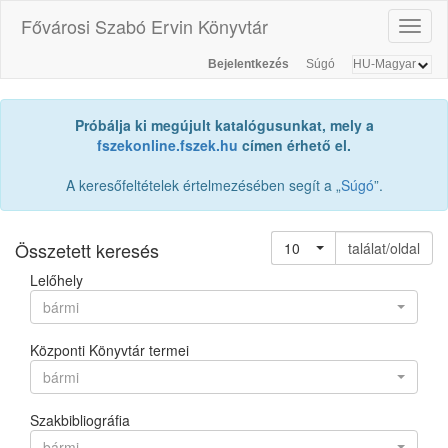
Fővárosi Szabó Ervin Könyvtár
Toggl
naviga
Bejelentkezés
Súgó
Próbálja ki megújult katalógusunkat, mely a
fszekonline.fszek.hu
címen érhető el.
A keresőfeltételek értelmezésében segít a „
Súgó
”.
Összetett keresés
10
találat/oldal
Lelőhely
bármi
Központi Könyvtár termei
bármi
Szakbibliográfia
bármi