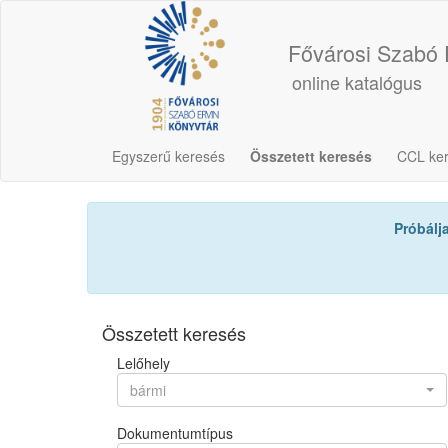
Fővárosi Szabó 
online katalógus
Egyszerű keresés
Összetett keresés
CCL ke
Próbálj
Összetett keresés
Lelőhely
bármi
Dokumentumtípus