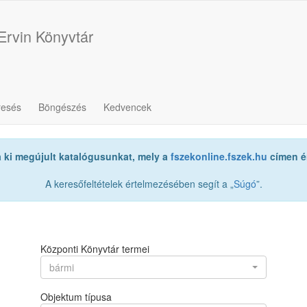
Ervin Könyvtár
resés
Böngészés
Kedvencek
a ki megújult katalógusunkat, mely a
fszekonline.fszek.hu
címen ér
A keresőfeltételek értelmezésében segít a „
Súgó
”.
Központi Könyvtár termei
bármi
Objektum típusa