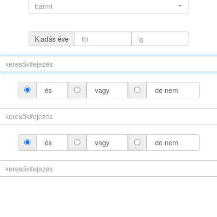
bármi
Kiadás éve
és
vagy
de nem
(névváltozattal)
és
vagy
de nem
áltozat nélkül)