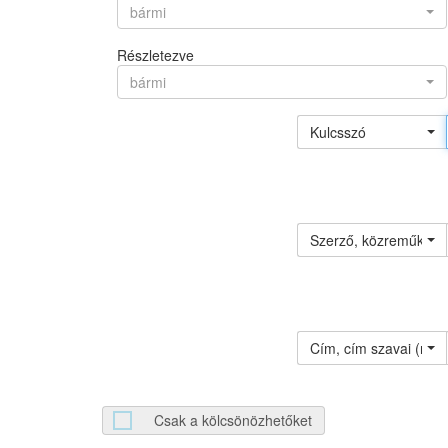
bármi
Részletezve
bármi
Kulcsszó
Szerző, közreműködő 
Cím, cím szavai (névv
Csak a kölcsönözhetőket