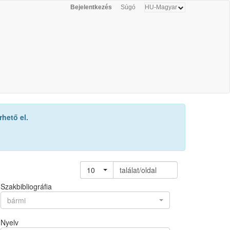
Bejelentkezés
Súgó
hető el.
10
találat/oldal
Szakbibliográfia
bármi
Nyelv