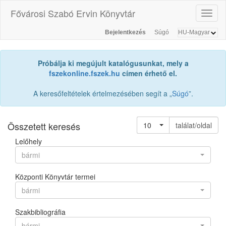
Fővárosi Szabó Ervin Könyvtár
Toggl
naviga
Bejelentkezés
Súgó
Próbálja ki megújult katalógusunkat, mely a
fszekonline.fszek.hu
címen érhető el.
A keresőfeltételek értelmezésében segít a „
Súgó
”.
Összetett keresés
10
találat/oldal
Lelőhely
bármi
Központi Könyvtár termei
bármi
Szakbibliográfia
bármi