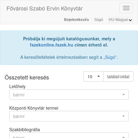
Fővárosi Szabó Ervin Könyvtár
Toggl
naviga
Bejelentkezés
Súgó
Próbálja ki megújult katalógusunkat, mely a
fszekonline.fszek.hu
címen érhető el.
A keresőfeltételek értelmezésében segít a „
Súgó
”.
Összetett keresés
10
találat/oldal
Lelőhely
bármi
Központi Könyvtár termei
bármi
Szakbibliográfia
bármi