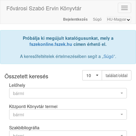
Fővárosi Szabó Ervin Könyvtár
Toggl
naviga
Bejelentkezés
Súgó
Próbálja ki megújult katalógusunkat, mely a
fszekonline.fszek.hu
címen érhető el.
A keresőfeltételek értelmezésében segít a „
Súgó
”.
Összetett keresés
10
találat/oldal
Lelőhely
bármi
Központi Könyvtár termei
bármi
Szakbibliográfia
bármi