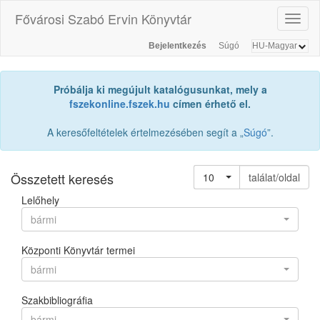
Fővárosi Szabó Ervin Könyvtár
Toggl
naviga
Bejelentkezés
Súgó
Próbálja ki megújult katalógusunkat, mely a
fszekonline.fszek.hu
címen érhető el.
A keresőfeltételek értelmezésében segít a „
Súgó
”.
Összetett keresés
10
találat/oldal
Lelőhely
bármi
Központi Könyvtár termei
bármi
Szakbibliográfia
bármi