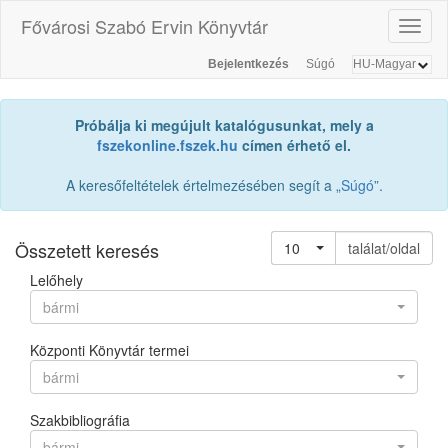
Fővárosi Szabó Ervin Könyvtár
Toggl
naviga
Bejelentkezés
Súgó
Próbálja ki megújult katalógusunkat, mely a
fszekonline.fszek.hu
címen érhető el.
A keresőfeltételek értelmezésében segít a „
Súgó
”.
Összetett keresés
10
találat/oldal
Lelőhely
bármi
Központi Könyvtár termei
bármi
Szakbibliográfia
bármi