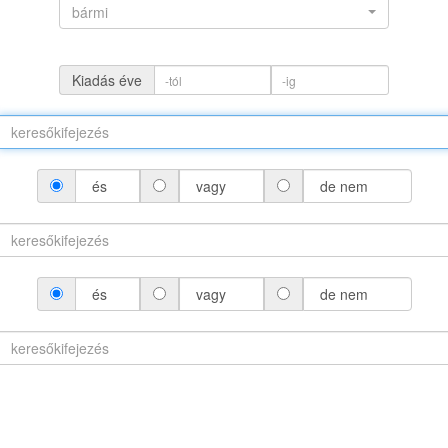
bármi
Kiadás éve
és
vagy
de nem
(névváltozattal)
és
vagy
de nem
áltozat nélkül)