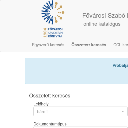
Fővárosi Szabó 
online katalógus
Egyszerű keresés
Összetett keresés
CCL ke
Próbálj
Összetett keresés
Lelőhely
bármi
Dokumentumtípus