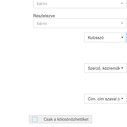
bármi
Részletezve
bármi
Kulcsszó
Szerző, közreműködő 
Cím, cím szavai (névv
Csak a kölcsönözhetőket