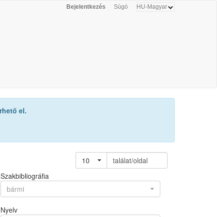
Bejelentkezés
Súgó
hető el.
10
találat/oldal
Szakbibliográfia
bármi
Nyelv