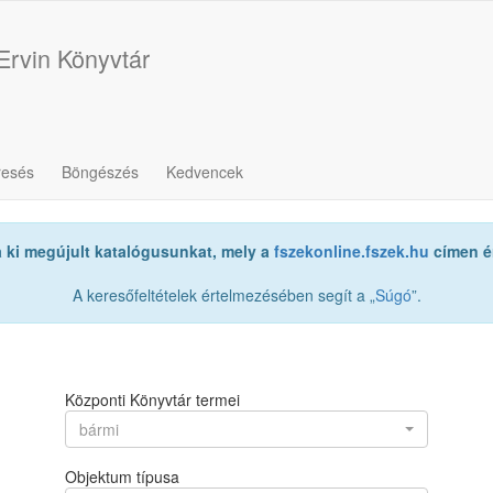
Ervin Könyvtár
resés
Böngészés
Kedvencek
a ki megújult katalógusunkat, mely a
fszekonline.fszek.hu
címen ér
A keresőfeltételek értelmezésében segít a „
Súgó
”.
Központi Könyvtár termei
bármi
Objektum típusa