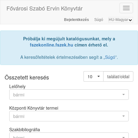
Fővárosi Szabó Ervin Könyvtár
Toggl
naviga
Bejelentkezés
Súgó
Próbálja ki megújult katalógusunkat, mely a
fszekonline.fszek.hu
címen érhető el.
A keresőfeltételek értelmezésében segít a „
Súgó
”.
Összetett keresés
10
találat/oldal
Lelőhely
bármi
Központi Könyvtár termei
bármi
Szakbibliográfia
bármi