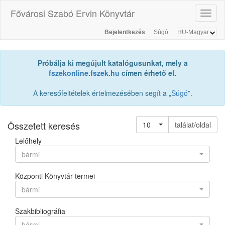
Fővárosi Szabó Ervin Könyvtár
Toggl
naviga
Bejelentkezés
Súgó
Próbálja ki megújult katalógusunkat, mely a
fszekonline.fszek.hu
címen érhető el.
A keresőfeltételek értelmezésében segít a „
Súgó
”.
Összetett keresés
10
találat/oldal
Lelőhely
bármi
Központi Könyvtár termei
bármi
Szakbibliográfia
bármi