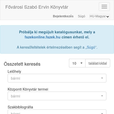
Fővárosi Szabó Ervin Könyvtár
Toggl
naviga
Bejelentkezés
Súgó
Próbálja ki megújult katalógusunkat, mely a
fszekonline.fszek.hu
címen érhető el.
A keresőfeltételek értelmezésében segít a „
Súgó
”.
Összetett keresés
10
találat/oldal
Lelőhely
bármi
Központi Könyvtár termei
bármi
Szakbibliográfia
bármi