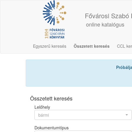
Fővárosi Szabó 
online katalógus
Egyszerű keresés
Összetett keresés
CCL ke
Próbálj
Összetett keresés
Lelőhely
bármi
Dokumentumtípus