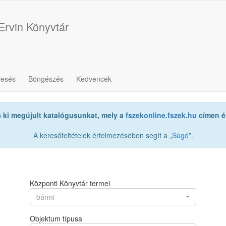
Ervin Könyvtár
resés
Böngészés
Kedvencek
a ki megújult katalógusunkat, mely a
fszekonline.fszek.hu
címen ér
A keresőfeltételek értelmezésében segít a „
Súgó
”.
Központi Könyvtár termei
bármi
Objektum típusa