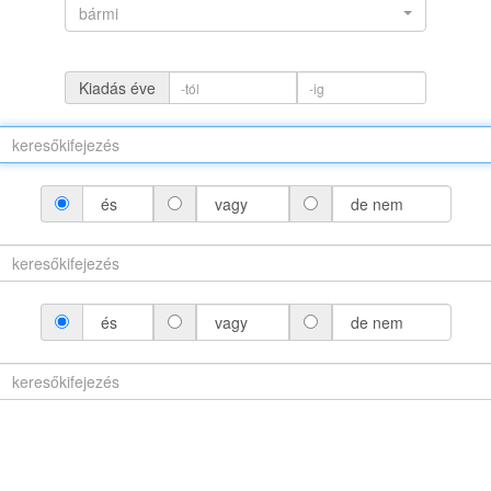
bármi
Kiadás éve
és
vagy
de nem
(névváltozattal)
és
vagy
de nem
áltozat nélkül)