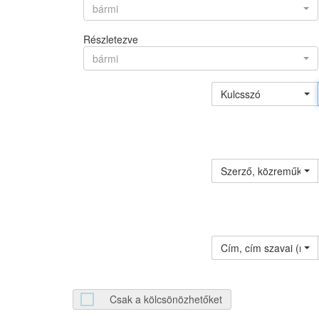
bármi
Részletezve
bármi
Kulcsszó
Szerző, közreműködő 
Cím, cím szavai (névv
Csak a kölcsönözhetőket