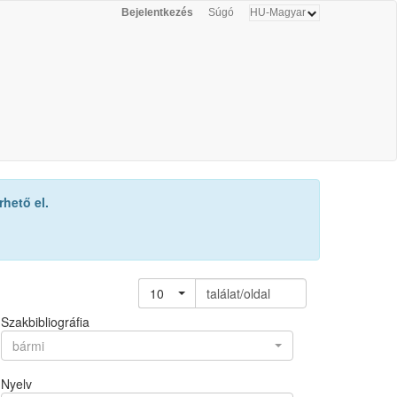
Bejelentkezés
Súgó
hető el.
10
találat/oldal
Szakbibliográfia
bármi
Nyelv