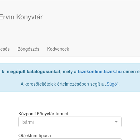
Ervin Könyvtár
resés
Böngészés
Kedvencek
a ki megújult katalógusunkat, mely a
fszekonline.fszek.hu
címen ér
A keresőfeltételek értelmezésében segít a „
Súgó
”.
Központi Könyvtár termei
bármi
Objektum típusa