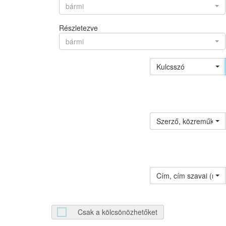
bármi
Részletezve
bármi
Kulcsszó
Szerző, közreműködő 
Cím, cím szavai (névv
Csak a kölcsönözhetőket