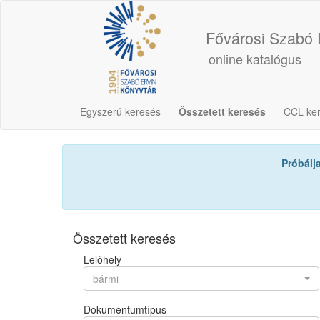
Fővárosi Szabó 
online katalógus
Egyszerű keresés
Összetett keresés
CCL ke
Próbálj
Összetett keresés
Lelőhely
bármi
Dokumentumtípus