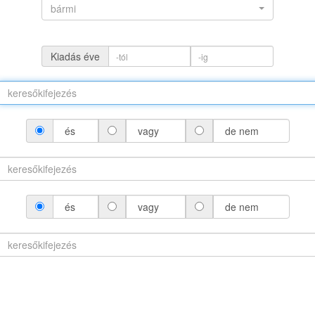
bármi
Kiadás éve
és
vagy
de nem
(névváltozattal)
és
vagy
de nem
áltozat nélkül)