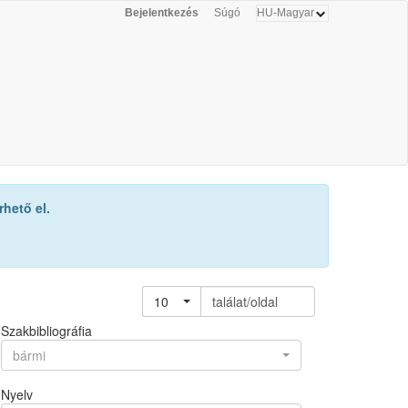
Bejelentkezés
Súgó
hető el.
10
találat/oldal
Szakbibliográfia
bármi
Nyelv