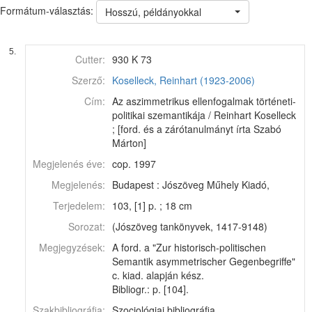
Formátum-választás:
Hosszú, példányokkal
5.
Cutter:
930 K 73
Szerző:
Koselleck, Reinhart (1923-2006)
Cím:
Az aszimmetrikus ellenfogalmak történeti-
politikai szemantikája / Reinhart Koselleck
; [ford. és a zárótanulmányt írta Szabó
Márton]
Megjelenés éve:
cop. 1997
Megjelenés:
Budapest : Jószöveg Műhely Kiadó,
Terjedelem:
103, [1] p. ; 18 cm
Sorozat:
(Jószöveg tankönyvek, 1417-9148)
Megjegyzések:
A ford. a "Zur historisch-politischen
Semantik asymmetrischer Gegenbegriffe"
c. kiad. alapján kész.
Bibliogr.: p. [104].
Szakbibliográfia:
Szociológiai bibliográfia