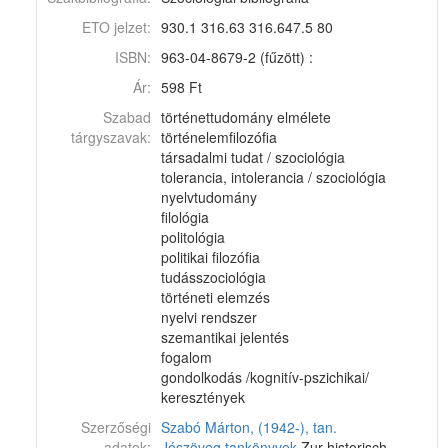
ETO jelzet:
930.1 316.63 316.647.5 80
ISBN:
963-04-8679-2 (fűzött) :
Ár:
598 Ft
Szabad
történettudomány elmélete
tárgyszavak:
történelemfilozófia
társadalmi tudat / szociológia
tolerancia, intolerancia / szociológia
nyelvtudomány
filológia
politológia
politikai filozófia
tudásszociológia
történeti elemzés
nyelvi rendszer
szemantikai jelentés
fogalom
gondolkodás /kognitív-pszichikai/
keresztények
Szerzőségi
Szabó Márton, (1942-), tan.
adatok:
Jószöveg tankönyvek
Zur historisch-