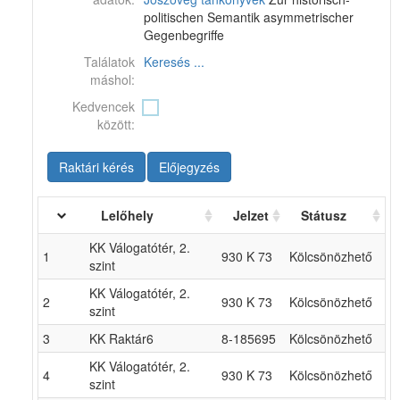
politischen Semantik asymmetrischer
Gegenbegriffe
Találatok
Keresés ...
máshol:
Kedvencek
között:
Raktári kérés
Előjegyzés
Lelőhely
Jelzet
Státusz
KK Válogatótér, 2.
1
930 K 73
Kölcsönözhető
szint
KK Válogatótér, 2.
2
930 K 73
Kölcsönözhető
szint
3
KK Raktár6
8-185695
Kölcsönözhető
KK Válogatótér, 2.
4
930 K 73
Kölcsönözhető
szint