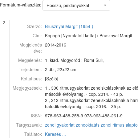
Formátum-választás:
Hosszú, példányokkal
2.
Szerző:
Brusznyai Margit (1954-)
Cím:
Kopogó [Nyomtatott kotta] / Brusznyai Margit
Megjelenés
2014-2016
éve:
Megjelenés:
1. kiad. Mogyoród : Romi-Suli,
Terjedelem:
2 db ; 22x22 cm
Kottatípus:
[Szóló]
Megjegyzések:
1., 300 ritmusgyakorlat zeneiskolásoknak az el
második évfolyamig. - cop. 2014. - 43 p.
2., 212 ritmusgyakorlat zeneiskolásoknak a har
hatodik évfolyamig. - cop. 2016. - 35 p.
ISBN:
978-963-488-258-9 978-963-488-261-9
Tárgyszavak:
zenei gyakorlat
zeneoktatás
zenei ritmus
alapfo
Találatok
Keresés ...