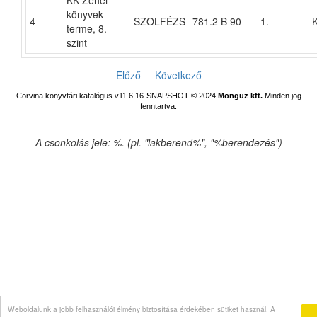
KK Zenei
könyvek
4
SZOLFÉZS
781.2 B 90
1.
terme, 8.
szint
Előző
Következő
Corvina könyvtári katalógus v11.6.16-SNAPSHOT
© 2024
Monguz kft.
Minden jog
fenntartva.
A csonkolás jele: %. (pl. "lakberend%", "%berendezés")
Weboldalunk a jobb felhasználói élmény biztosítása érdekében sütiket használ. A