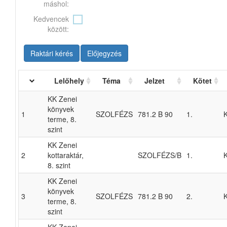
máshol:
Kedvencek
között:
Raktári kérés
Előjegyzés
Lelőhely
Téma
Jelzet
Kötet
KK Zenei
könyvek
1
SZOLFÉZS
781.2 B 90
1.
terme, 8.
szint
KK Zenei
2
kottaraktár,
SZOLFÉZS/B
1.
8. szint
KK Zenei
könyvek
3
SZOLFÉZS
781.2 B 90
2.
terme, 8.
szint