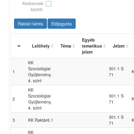
Kedvencek
között:
Raktári kérés
Előjegyzés
Egyéb
Lelőhely
Téma
tematikus
Jelzet
jelzet
KK
Szociológiai
301.1 S
1
K
Gyűjtemény,
71
4. szint
KK
Szociológiai
301.1 S
2
K
Gyűjtemény,
71
4. szint
301.1 S
3
KK Raktár6.1
K
71
KK