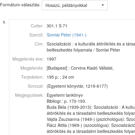
Formátum-választás:
Hosszú, példányokkal
6.
Cutter:
301.1 S 71
Szerző:
Somlai Péter (1941-)
Cím:
Szocializáció : a kulturális átörökítés és a tár
beilleszkedés folyamata / Somlai Péter
Megjelenés éve:
1997
Megjelenés:
[Budapest] : Corvina Kiadó Vállalat,
Terjedelem:
195 p. ; 24 cm
Sorozat:
(Egyetemi könyvtár, 1219-6177)
Megjegyzések:
Egyetemi tankönyv
Bibliogr.: p. 170-193.
Buda Béla (1939-2013): Szocializáció : A kultu
átörökítés és a társadalmi beilleszkedés foly
Vajda Zsuzsanna (1949-) (pszichológus): Szoci
Rácz Attila (1969-) (szociológus): Szocializáció
átörökítés és a társadalmi beilleszkedés foly