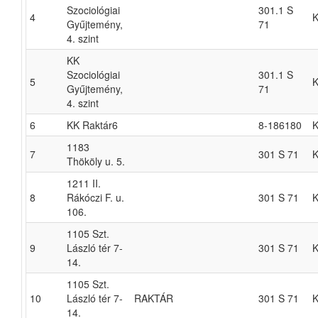
Szociológiai
301.1 S
4
K
Gyűjtemény,
71
4. szint
KK
Szociológiai
301.1 S
5
K
Gyűjtemény,
71
4. szint
6
KK Raktár6
8-186180
K
1183
7
301 S 71
K
Thököly u. 5.
1211 II.
8
Rákóczi F. u.
301 S 71
K
106.
1105 Szt.
9
László tér 7-
301 S 71
K
14.
1105 Szt.
10
László tér 7-
RAKTÁR
301 S 71
K
14.