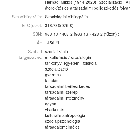
Hernádi Miklós (1944-2020): Szocializáció : A k
átörökítés és a társadalmi beilleszkedés foly
Szakbibliográfia:
Szociológiai bibliográfia
ETO jelzet:
316.736(075.8)
ISBN:
963-13-4408-2-!963-13-4428-2 (fűzött) :
Ár:
1450 Ft
Szabad
szocializáció
tárgyszavak:
enkulturáció / szociológia
tankönyv, egyetemi, főiskolai
szocializáció
gyermek
tanulás
társadalmi beilleszkedés
társadalmi szerep
társadalmi intézmény
egyén
viselkedés
kulturális antropológia
szociálpszichológia
társadalomelmélet