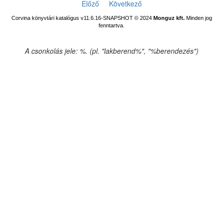
Előző
Következő
Corvina könyvtári katalógus v11.6.16-SNAPSHOT
© 2024
Monguz kft.
Minden jog
fenntartva.
A csonkolás jele: %. (pl. "lakberend%", "%berendezés")