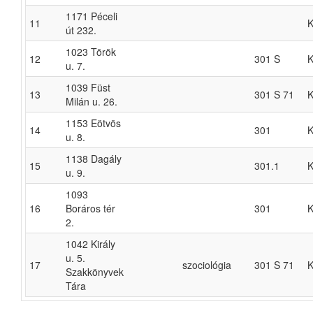
1171 Péceli
11
K
út 232.
1023 Török
12
301 S
K
u. 7.
1039 Füst
13
301 S 71
K
Milán u. 26.
1153 Eötvös
14
301
K
u. 8.
1138 Dagály
15
301.1
K
u. 9.
1093
16
Boráros tér
301
K
2.
1042 Király
u. 5.
17
szociológia
301 S 71
K
Szakkönyvek
Tára