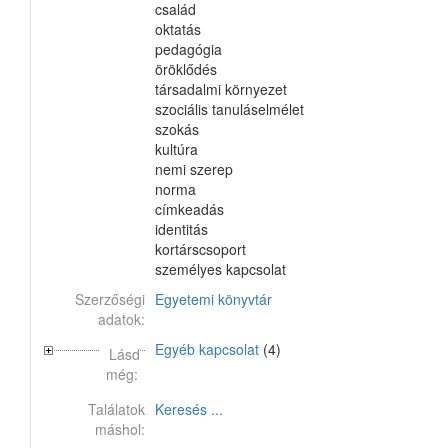
család
oktatás
pedagógia
öröklődés
társadalmi környezet
szociális tanuláselmélet
szokás
kultúra
nemi szerep
norma
címkeadás
identitás
kortárscsoport
személyes kapcsolat
Szerzőségi
Egyetemi könyvtár
adatok:
Egyéb kapcsolat
(4)
Lásd
még:
Találatok
Keresés ...
máshol: