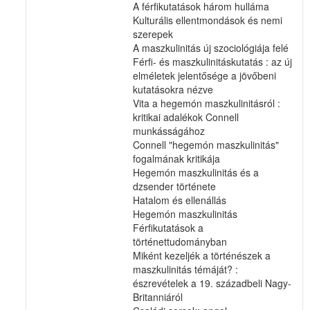
A férfikutatások három hulláma
Kulturális ellentmondások és nemi
szerepek
A maszkulinitás új szociológiája felé
Férfi- és maszkulinitáskutatás : az új
elméletek jelentősége a jövőbeni
kutatásokra nézve
Vita a hegemón maszkulinitásról :
kritikai adalékok Connell
munkásságához
Connell "hegemón maszkulinitás"
fogalmának kritikája
Hegemón maszkulinitás és a
dzsender története
Hatalom és ellenállás
Hegemón maszkulinitás
Férfikutatások a
történettudományban
Miként kezeljék a történészek a
maszkulinitás témáját? :
észrevételek a 19. századbeli Nagy-
Britanniáról