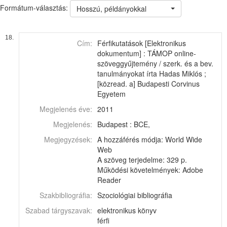
Formátum-választás:
Hosszú, példányokkal
18.
Cím:
Férfikutatások [Elektronikus
dokumentum] : TÁMOP online-
szöveggyűjtemény / szerk. és a bev.
tanulmányokat írta Hadas Miklós ;
[közread. a] Budapesti Corvinus
Egyetem
Megjelenés éve:
2011
Megjelenés:
Budapest : BCE,
Megjegyzések:
A hozzáférés módja: World Wide
Web
A szöveg terjedelme: 329 p.
Működési követelmények: Adobe
Reader
Szakbibliográfia:
Szociológiai bibliográfia
Szabad tárgyszavak:
elektronikus könyv
férfi