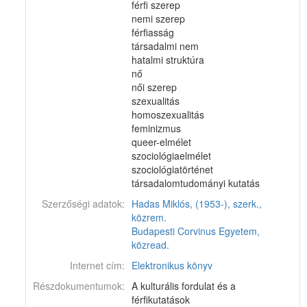
férfi szerep
nemi szerep
férfiasság
társadalmi nem
hatalmi struktúra
nő
női szerep
szexualitás
homoszexualitás
feminizmus
queer-elmélet
szociológiaelmélet
szociológiatörténet
társadalomtudományi kutatás
Szerzőségi adatok:
Hadas Miklós, (1953-), szerk.,
közrem.
Budapesti Corvinus Egyetem,
közread.
Internet cím:
Elektronikus könyv
Részdokumentumok:
A kulturális fordulat és a
férfikutatások