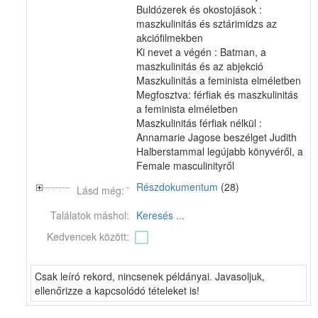
Buldózerek és okostojások :
maszkulinitás és sztárimidzs az
akciófilmekben
Ki nevet a végén : Batman, a
maszkulinitás és az abjekció
Maszkulinitás a feminista elméletben
Megfosztva: férfiak és maszkulinitás
a feminista elméletben
Maszkulinitás férfiak nélkül :
Annamarie Jagose beszélget Judith
Halberstammal legújabb könyvéről, a
Female masculinityről
Részdokumentum
(28)
Lásd még:
Találatok máshol:
Keresés ...
Kedvencek között:
Csak leíró rekord, nincsenek példányai. Javasoljuk,
ellenőrizze a kapcsolódó tételeket is!