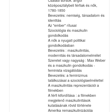
Családi sorsok: angol
középosztálybeli férfiak és nők,
1780-1850
Bevezetés: nemiség, társadalom és
identitás
Az "ember" rítusai
Szociológia és maszkulin
gondolkodás
A nők a nyugati politikai
gondolkodásban
Bevezetés : maszkulinitás,
modernitás és társadalomelmélet
Szeretet vagy nagyság : Max Weber
és a maszkulin gondolkodás -
feminista vizsgálódás
Bevezetés: a feminizmus
találkozásai a szociológiaelmélettel
A maszkulinitás reprezentációi a
filmekben
A férfi kifordítása : a filmekben
megjelenő maszkulinitások
kutatásának rövid története
Amerika remaszkulinizációja