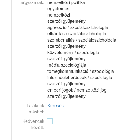
tárgyszavak:
nemzetközi politika
egyetemes
nemzetközi
szerzői gyűjtemény
agresszió / szociálpszichológia
elhárítás / szociálpszichológia
szembenállás / szociálpszichológia
szerzői gyűjtemény
közvélemény / szociológia
szerzői gyűjtemény
média szociológiája
tömegkommunikáció / szociológia
információhordozók / szociológia
szerzői gyűjtemény
emberi jogok / nemzetközi jog
szerzői gyűjtemény
Találatok
Keresés ...
máshol:
Kedvencek
között: