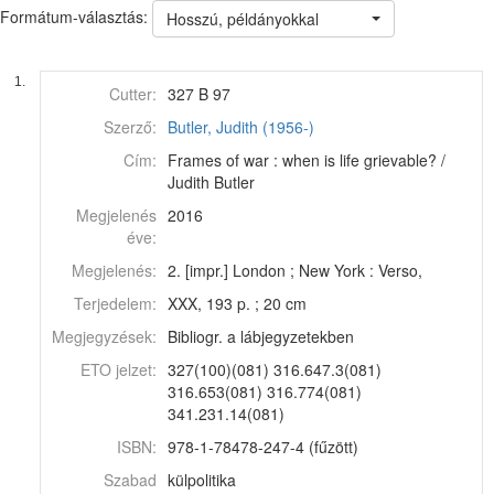
Formátum-választás:
Hosszú, példányokkal
1.
Cutter:
327 B 97
Szerző:
Butler, Judith (1956-)
Cím:
Frames of war : when is life grievable? /
Judith Butler
Megjelenés
2016
éve:
Megjelenés:
2. [impr.] London ; New York : Verso,
Terjedelem:
XXX, 193 p. ; 20 cm
Megjegyzések:
Bibliogr. a lábjegyzetekben
ETO jelzet:
327(100)(081) 316.647.3(081)
316.653(081) 316.774(081)
341.231.14(081)
ISBN:
978-1-78478-247-4 (fűzött)
Szabad
külpolitika