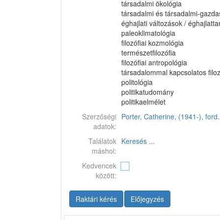
társadalmi ökológia
társadalmi és társadalmi-gazd
éghajlati változások / éghajlatta
paleoklimatológia
filozófiai kozmológia
természetfilozófia
filozófiai antropológia
társadalommal kapcsolatos filozó
politológia
politikatudomány
politikaelmélet
Szerzőségi
Porter, Catherine, (1941-), ford.
adatok:
Találatok
Keresés ...
máshol:
Kedvencek
között:
Raktári kérés
Előjegyzés