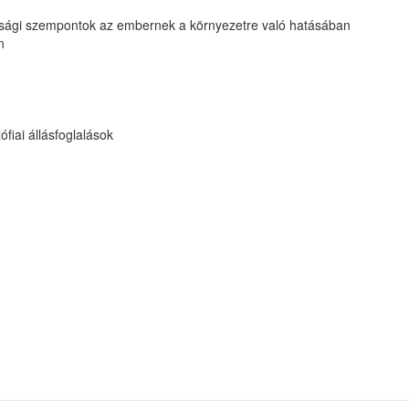
asági szempontok az embernek a környezetre való hatásában
n
fiai állásfoglalások