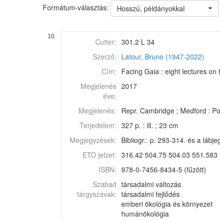
Formátum-választás:
Hosszú, példányokkal
10.
Cutter:
301.2 L 34
Szerző:
Latour, Bruno (1947-2022)
Cím:
Facing Gaia : eight lectures on 
Megjelenés
2017
éve:
Megjelenés:
Repr. Cambridge ; Medford : Pol
Terjedelem:
327 p. : ill. ; 23 cm
Megjegyzések:
Bibliogr.: p. 293-314. és a lábj
ETO jelzet:
316.42 504.75 504.03 551.583 
ISBN:
978-0-7456-8434-5 (fűzött)
Szabad
társadalmi változás
tárgyszavak:
társadalmi fejlődés
emberi ökológia és környezet
humánökológia