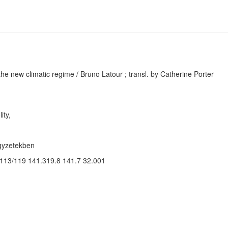
the new climatic regime / Bruno Latour ; transl. by Catherine Porter
ity,
egyzetekben
113/119 141.319.8 141.7 32.001