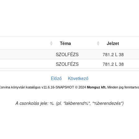
Téma
Jelzet
SZOLFÉZS
781.2 L 38
SZOLFÉZS
781.2 L 38
Előző
Következő
Corvina könyvtári katalógus v11.6.16-SNAPSHOT
© 2024
Monguz kft.
Minden jog fenntartva
A csonkolás jele: %. (pl. "lakberend%", "%berendezés")