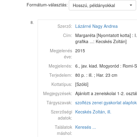
Formátum-választás:
Hosszú, példányokkal
8.
Szerző:
Lázárné Nagy Andrea
Cím:
Margaréta [Nyomtatott kotta] : I
grafika ...: Kecskés Zoltán]
Megjelenés
2015
éve:
Megjelenés:
6., jav. kiad. Mogyoród : Romi-Su
Terjedelem:
80 p. : ill. ; Har. 23 cm
Kottatípus:
[Szóló]
Megjegyzések:
Ajánlott a zeneiskolai 1-2. oszt
Tárgyszavak:
szolfézs
zenei gyakorlat
alapfok
Szerzőségi
Kecskés Zoltán, ill.
adatok:
Találatok
Keresés ...
máshol: