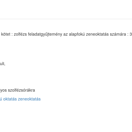
. kötet : zolfézs feladatgyűjtemény az alapfokú zeneoktatás számára : 3
li,
ályos szolfézsórákra
ú oktatás
zeneoktatás