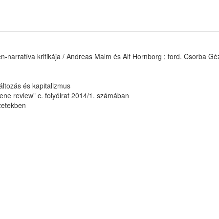
n-narratíva kritikája / Andreas Malm és Alf Hornborg ; ford. Csorba G
ltozás és kapitalizmus
ene review" c. folyóirat 2014/1. számában
yzetekben