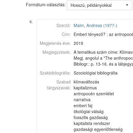
Formátum-választás:
Hosszú, példányokkal
6.
Szerző:
Malm, Andreas (1977-)
Cím:
Emberi tényező? : az antropocé
Megjelenés éve:
2019
Megjegyzések:
A tematikus szám címe: Klímavá
Megj. angolul a "The anthropoc
Bibliogr.: p. 13-16. és a lábjeg
Szakbibliográfia:
Szociológiai bibliográfia
Szabad
klímaváltozás
tárgyszavak:
kapitalizmus
antropocén szemlélet
narratíva
emberi faj
ökológiai válság
fosszilis gazdaság
kapitalista rendszer
gazdasági egyenlőtlenség